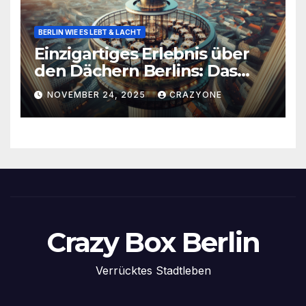
BERLIN WIE ES LEBT & LACHT
Einzigartiges Erlebnis über
den Dächern Berlins: Das
Drehrestaurant Sphere
NOVEMBER 24, 2025
CRAZYONE
Crazy Box Berlin
Verrücktes Stadtleben