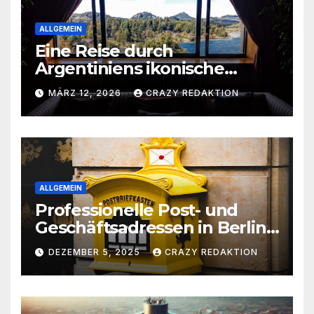
ALLGEMEIN
Eine Reise durch
Argentiniens ikonische
Wahrzeichen und
MÄRZ 12, 2026
CRAZY REDAKTION
verborgene Schätze
ALLGEMEIN
Professionelle Post- und
Geschäftsadressen in Berlin
für Privatpersonen, Gründer
DEZEMBER 5, 2025
CRAZY REDAKTION
und Unternehmen