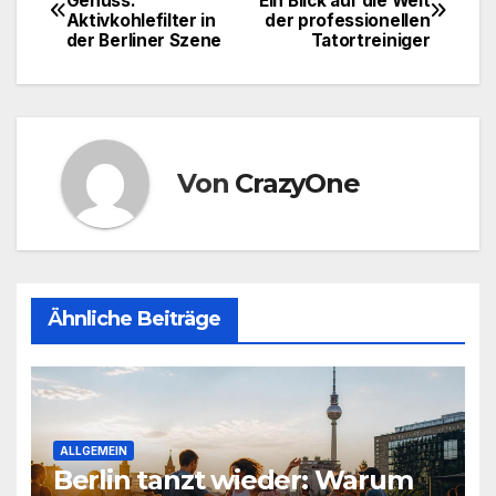
Genuss:
Ein Blick auf die Welt
Aktivkohlefilter in
der professionellen
der Berliner Szene
Tatortreiniger
Von
CrazyOne
Ähnliche Beiträge
ALLGEMEIN
Berlin tanzt wieder: Warum