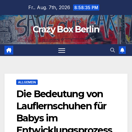
Zum
Fr.. Aug. 7th, 2026
8:58:36 PM
Inhalt
springen
Crazy Box Berlin
ALLGEMEIN
Die Bedeutung von
Lauflernschuhen für
Babys im
Entwicklungsprozess