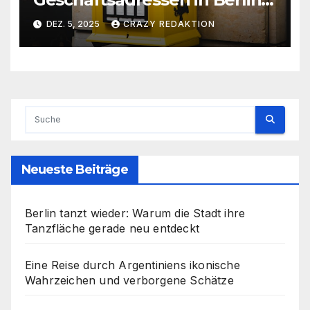
für Privatpersonen, Gründer
DEZ. 5, 2025
CRAZY REDAKTION
und Unternehmen
Neueste Beiträge
Berlin tanzt wieder: Warum die Stadt ihre
Tanzfläche gerade neu entdeckt
Eine Reise durch Argentiniens ikonische
Wahrzeichen und verborgene Schätze