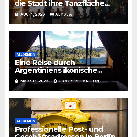
die Stadt ihre Tanzfläche
gerade neu entdeckt
AUG. 4, 2026
ALYSSA
ALLGEMEIN
Eine Reise durch
Argentiniens ikonische
Wahrzeichen und
MÄRZ 12, 2026
CRAZY REDAKTION
verborgene Schätze
ALLGEMEIN
Professionelle Post- und
Geschäftsadressen in Berlin