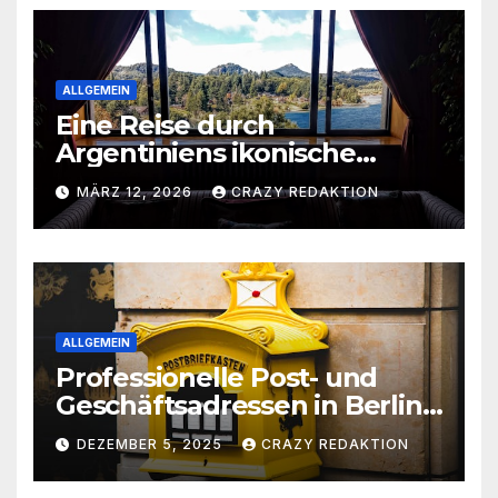
ALLGEMEIN
Eine Reise durch
Argentiniens ikonische
Wahrzeichen und
MÄRZ 12, 2026
CRAZY REDAKTION
verborgene Schätze
ALLGEMEIN
Professionelle Post- und
Geschäftsadressen in Berlin
für Privatpersonen, Gründer
DEZEMBER 5, 2025
CRAZY REDAKTION
und Unternehmen