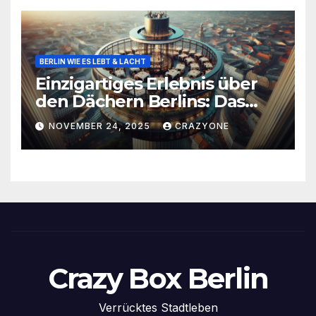
BERLIN WIE ES LEBT & LACHT
Einzigartiges Erlebnis über
den Dächern Berlins: Das
Drehrestaurant Sphere
NOVEMBER 24, 2025
CRAZYONE
Crazy Box Berlin
Verrücktes Stadtleben