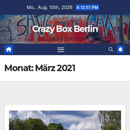
Zum
Mo.. Aug. 10th, 2026
8:12:52 PM
Inhalt
springen
Crazy Box Berlin
Monat:
März 2021