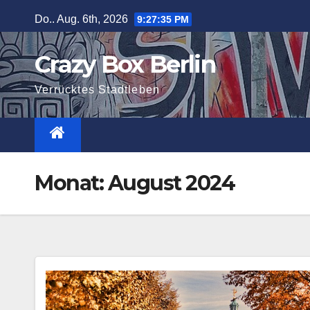
Zum
Do.. Aug. 6th, 2026
9:27:36 PM
Inhalt
springen
Crazy Box Berlin
Verrücktes Stadtleben
Monat:
August 2024