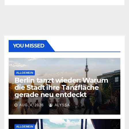
YOU MISSED
ALLGEMEIN
Berlin tanzt wieder: Warum
die Stadt ihre Tanzfläche
gerade neu entdeckt
AUG. 4, 2026
ALYSSA
ALLGEMEIN