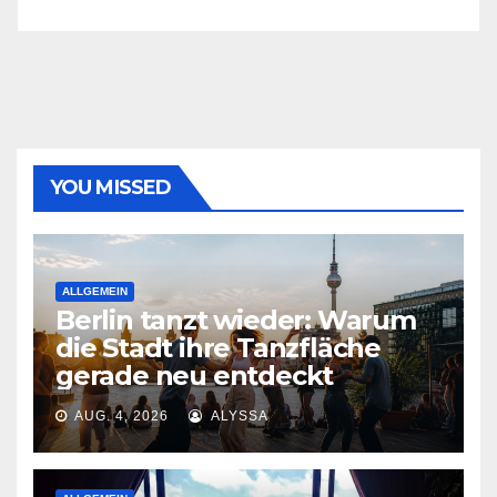
YOU MISSED
ALLGEMEIN
Berlin tanzt wieder: Warum
die Stadt ihre Tanzfläche
gerade neu entdeckt
AUG. 4, 2026
ALYSSA