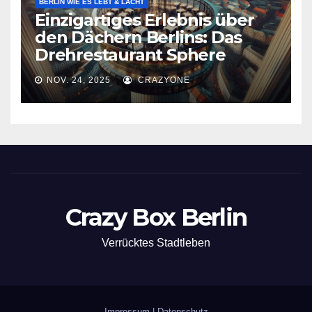
BERLIN WIE ES LEBT & LACHT
Einzigartiges Erlebnis über
den Dächern Berlins: Das
Drehrestaurant Sphere
NOV. 24, 2025
CRAZYONE
Crazy Box Berlin
Verrücktes Stadtleben
Impressum
|
Datenschutz