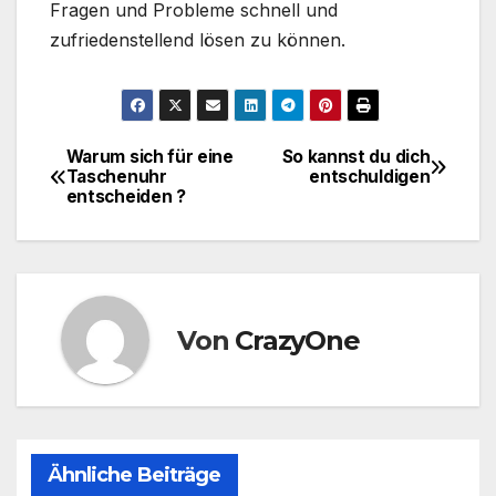
Fragen und Probleme schnell und
zufriedenstellend lösen zu können.
Warum sich für eine
So kannst du dich
Beitragsnavigation
Taschenuhr
entschuldigen
entscheiden ?
Von
CrazyOne
Ähnliche Beiträge