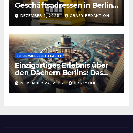
Geschäftsadressen in Berlin
für Privatpersonen, Gründer
DEZEMBER 5, 2025
CRAZY REDAKTION
und Unternehmen
BERLIN WIE ES LEBT & LACHT
Einzigartiges Erlebnis über
den Dächern Berlins: Das
Drehrestaurant Sphere
NOVEMBER 24, 2025
CRAZYONE