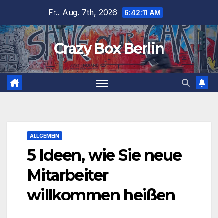
Zum
Fr.. Aug. 7th, 2026
6:42:12 AM
Inhalt
springen
Crazy Box Berlin
ALLGEMEIN
5 Ideen, wie Sie neue
Mitarbeiter
willkommen heißen