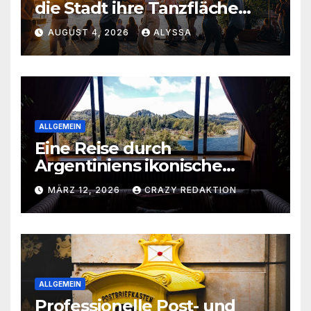
die Stadt ihre Tanzfläche
gerade neu entdeckt
AUGUST 4, 2026
ALYSSA
ALLGEMEIN
Eine Reise durch
Argentiniens ikonische
Wahrzeichen und
MÄRZ 12, 2026
CRAZY REDAKTION
verborgene Schätze
ALLGEMEIN
Professionelle Post- und