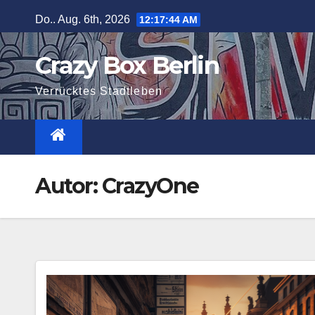
Zum
Do.. Aug. 6th, 2026
12:17:46 AM
Inhalt
springen
Crazy Box Berlin
Verrücktes Stadtleben
Autor:
CrazyOne