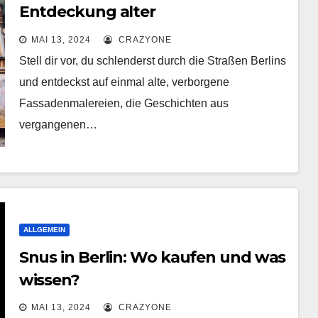
Entdeckung alter
Fassadenmalereien in
MAI 13, 2024
CRAZYONE
Wohnvierteln
Stell dir vor, du schlenderst durch die Straßen Berlins
und entdeckst auf einmal alte, verborgene
Fassadenmalereien, die Geschichten aus
vergangenen…
ALLGEMEIN
Snus in Berlin: Wo kaufen und was
wissen?
MAI 13, 2024
CRAZYONE