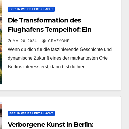
BERLIN WIE ES LEBT & LACHT
Die Transformation des
Flughafens Tempelhof: Ein
geschichtlicher Überblick und
MAI 20, 2024
CRAZYONE
seine Zukunft
Wenn du dich für die faszinierende Geschichte und
dynamische Zukunft eines der markantesten Orte
Berlins interessierst, dann bist du hier…
BERLIN WIE ES LEBT & LACHT
Verborgene Kunst in Berlin: