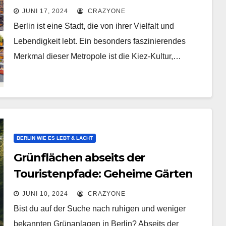
Leben prägen
JUNI 17, 2024
CRAZYONE
Berlin ist eine Stadt, die von ihrer Vielfalt und
Lebendigkeit lebt. Ein besonders faszinierendes
Merkmal dieser Metropole ist die Kiez-Kultur,…
BERLIN WIE ES LEBT & LACHT
Grünflächen abseits der
Touristenpfade: Geheime Gärten
und Parks in Berlin
JUNI 10, 2024
CRAZYONE
Bist du auf der Suche nach ruhigen und weniger
bekannten Grünanlagen in Berlin? Abseits der