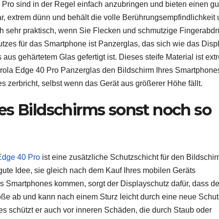
 Pro sind in der Regel einfach anzubringen und bieten einen g
bar, extrem dünn und behält die volle Berührungsempfindlichkeit
uch sehr praktisch, wenn Sie Flecken und schmutzige Fingerabd
tzes für das Smartphone ist Panzerglas, das sich wie das Disp
s aus gehärtetem Glas gefertigt ist. Dieses steife Material ist ext
orola Edge 40 Pro Panzerglas den Bildschirm Ihres Smartphone
s zerbricht, selbst wenn das Gerät aus größerer Höhe fällt.
es Bildschirms sonst noch so
Edge 40 Pro
ist eine zusätzliche Schutzschicht für den Bildschir
 gute Idee, sie gleich nach dem Kauf Ihres mobilen Geräts
es Smartphones kommen, sorgt der Displayschutz dafür, dass de
töße ab und kann nach einem Sturz leicht durch eine neue Schut
es schützt er auch vor inneren Schäden, die durch Staub oder