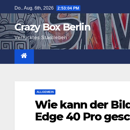
Zum
Do.. Aug. 6th, 2026
2:53:05 PM
Inhalt
springen
Crazy Box Berlin
Verrücktes Stadtleben
ALLGEMEIN
Wie kann der Bil
Edge 40 Pro ges