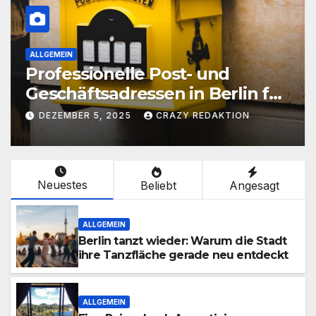
ALLGEMEIN
Professionelle Post- und
Geschäftsadressen in Berlin für
Privatpersonen, Gründer und
DEZEMBER 5, 2025
CRAZY REDAKTION
Unternehmen
Neuestes
Beliebt
Angesagt
ALLGEMEIN
Berlin tanzt wieder: Warum die Stadt
ihre Tanzfläche gerade neu entdeckt
ALLGEMEIN