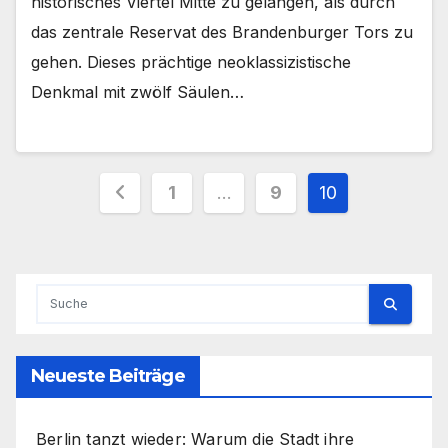
historisches Viertel Mitte zu gelangen, als durch
das zentrale Reservat des Brandenburger Tors zu
gehen. Dieses prächtige neoklassizistische
Denkmal mit zwölf Säulen…
Seitennummerierung
1
…
9
10
der
Beiträge
Neueste Beiträge
Berlin tanzt wieder: Warum die Stadt ihre