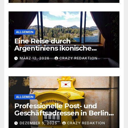
ALLGEMEIN
Eine Reise durch
Argentiniens ikonische
Wahrzeichen und
MÄRZ 12, 2026
CRAZY REDAKTION
verborgene Schätze
ALLGEMEIN
Professionelle Post- und
Geschäftsadressen in Berlin
für Privatpersonen, Gründer
DEZEMBER 5, 2025
CRAZY REDAKTION
und Unternehmen