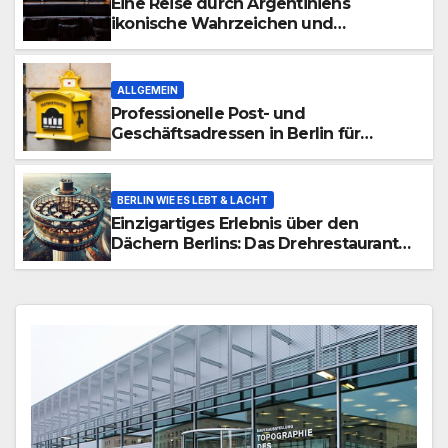
Eine Reise durch Argentiniens
ikonische Wahrzeichen und
verborgene Schätze
ALLGEMEIN
Professionelle Post- und
Geschäftsadressen in Berlin für
Privatpersonen, Gründer und
Unternehmen
BERLIN WIE ES LEBT & LACHT
Einzigartiges Erlebnis über den
Dächern Berlins: Das Drehrestaurant
Sphere