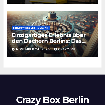
BERLIN WIE ES LEBT & LACHT
Einzigartiges Erlebnis über
den Dächern Berlins: Das
Drehrestaurant Sphere
NOVEMBER 24, 2025
CRAZYONE
Crazy Box Berlin