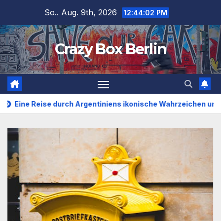
Zum
So.. Aug. 9th, 2026
12:44:03 PM
Inhalt
springen
Crazy Box Berlin
urch Argentiniens ikonische Wahrzeichen und verborgene Sch