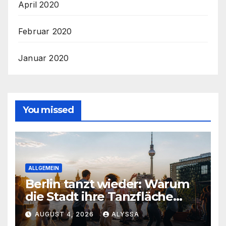
April 2020
Februar 2020
Januar 2020
You missed
ALLGEMEIN
Berlin tanzt wieder: Warum
die Stadt ihre Tanzfläche
gerade neu entdeckt
AUGUST 4, 2026
ALYSSA